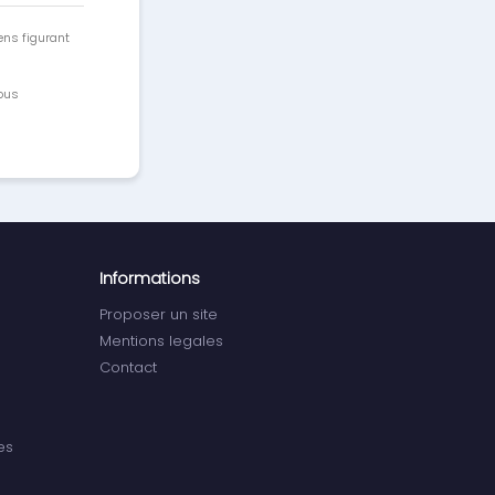
ens figurant
vous
Informations
Proposer un site
Mentions legales
Contact
es