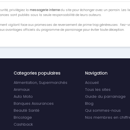
urité, privilégiez la
messagerie interne
du site pour échanger avec un parrain. Les li
onces sont publiés sous la seule responsabilité de leurs auteurs.
ment vigilant face aux promesses de reversement de prime trop généreuses : fiez-
ux avantages officiels du programme de parrainage pour éviter toute déception.
Categories populaires
Navigation
Alimentation, Supermarchés
Accueil
Animaux
Tous les sites
Auto Moto
Guide du parrainage
Banques Assurances
Blog
Beauté Santé
Qui sommes-nous
Bricolage
Nos membres en chiffr
Cashback