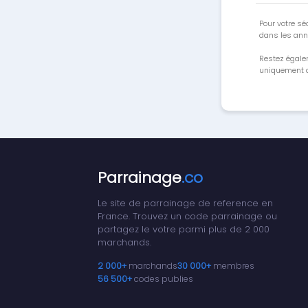
Pour votre séc
dans les ann
Restez égale
uniquement a
Parrainage
.co
Le site de parrainage de reference en
France. Trouvez un code parrainage ou
partagez le votre parmi plus de 2 000
marchands.
2 000+
marchands
30 000+
membres
56 500+
codes publies