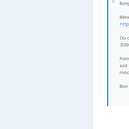
Bonj
Béné
htt
Ou a
313
Pomm
soit
modè
Bon 