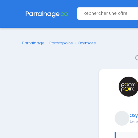
Parrainage
.co
Parrainage
›
Pommpoire
›
Oxymore
Ox
Ann