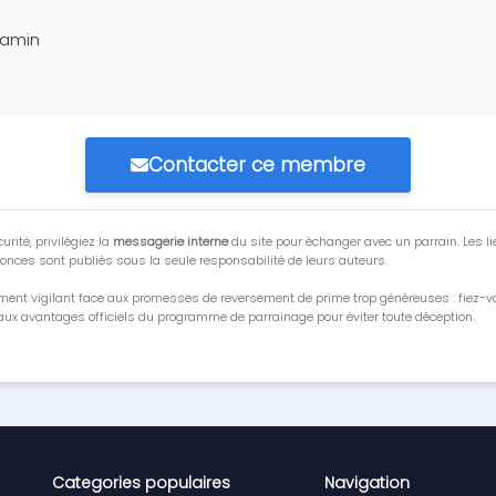
jamin
Contacter ce membre
urité, privilégiez la
messagerie interne
du site pour échanger avec un parrain. Les li
onces sont publiés sous la seule responsabilité de leurs auteurs.
ment vigilant face aux promesses de reversement de prime trop généreuses : fiez-
ux avantages officiels du programme de parrainage pour éviter toute déception.
Categories populaires
Navigation