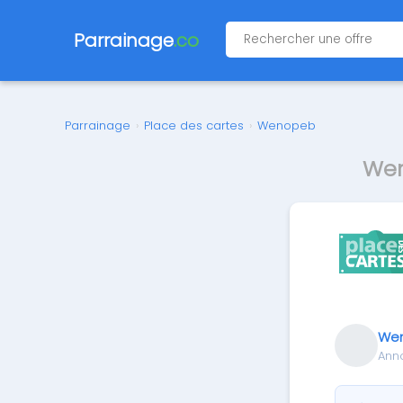
Parrainage
.co
Parrainage
›
Place des cartes
›
Wenopeb
Wen
We
Ann