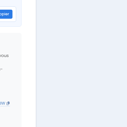
opier
nsor=MIC1R5JW
 vous
s-
5JW