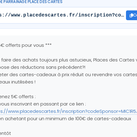
DE PARRAINAGE PLACE DES CARTES
C
s://www.placedescartes.fr/inscription?codeSpo
5€ offerts pour vous ***
 faire des achats toujours plus astucieux, Places des Cartes
ose des réductions sans précédent?!
ter des cartes-cadeaux à prix réduit ou revendre vos carte
aux inutilisées !
nez 5€ offerts :
vous inscrivant en passant par ce lien :
ps://www.placedescartes.fr/inscription?codeSponsor=MIC1R
 en achetant pour un minimum de 100€ de cartes-cadeaux
entôt