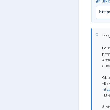
LIEN 
http
*** 
Pour
prop
Ache
cade
Obte
-En 
htt
-Et
À bi