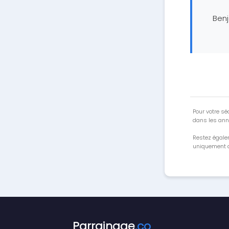
Ben
Pour votre séc
dans les ann
Restez égale
uniquement a
Parrainage
.co