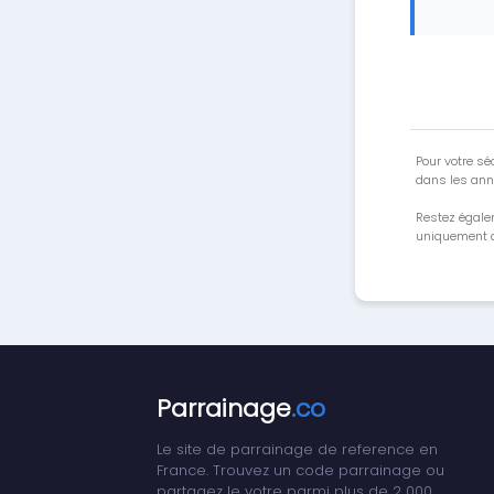
Pour votre séc
dans les ann
Restez égale
uniquement a
Parrainage
.co
Le site de parrainage de reference en
France. Trouvez un code parrainage ou
partagez le votre parmi plus de 2 000