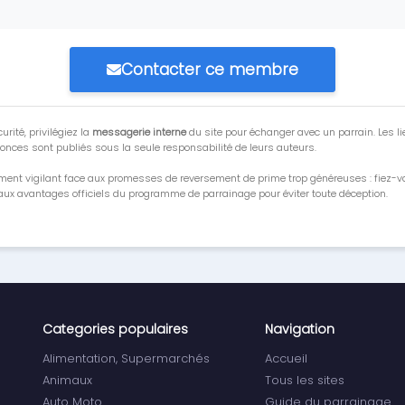
Contacter ce membre
urité, privilégiez la
messagerie interne
du site pour échanger avec un parrain. Les li
onces sont publiés sous la seule responsabilité de leurs auteurs.
ment vigilant face aux promesses de reversement de prime trop généreuses : fiez-
ux avantages officiels du programme de parrainage pour éviter toute déception.
Categories populaires
Navigation
Alimentation, Supermarchés
Accueil
Animaux
Tous les sites
Auto Moto
Guide du parrainage