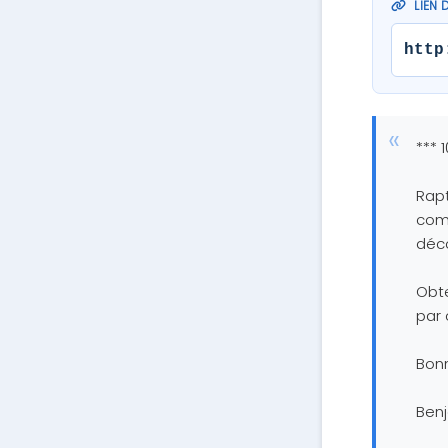
LIEN 
http
*** 
Rapt
comp
déco
Obt
par 
Bon
Ben