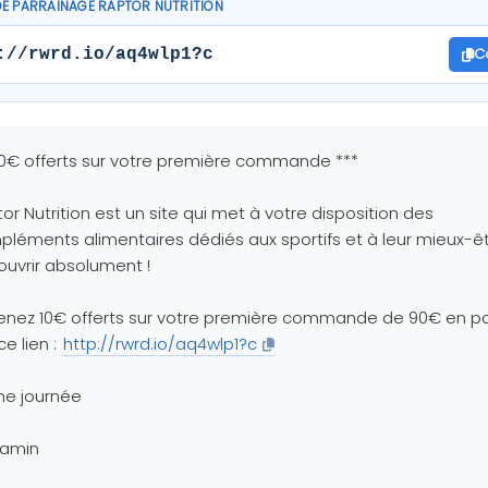
DE PARRAINAGE RAPTOR NUTRITION
C
://rwrd.io/aq4wlp1?c
10€ offerts sur votre première commande ***
or Nutrition est un site qui met à votre disposition des
léments alimentaires dédiés aux sportifs et à leur mieux-êt
uvrir absolument !
enez 10€ offerts sur votre première commande de 90€ en p
ce lien :
http://rwrd.io/aq4wlp1?c
ne journée
jamin