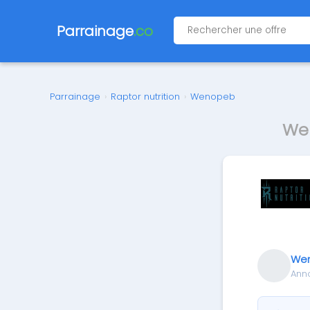
Parrainage
.co
Parrainage
›
Raptor nutrition
›
Wenopeb
Wen
We
Ann