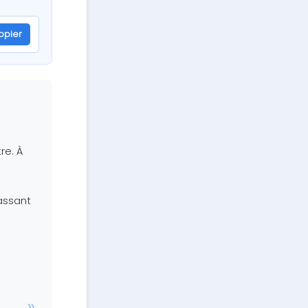
opier
re. À
assant