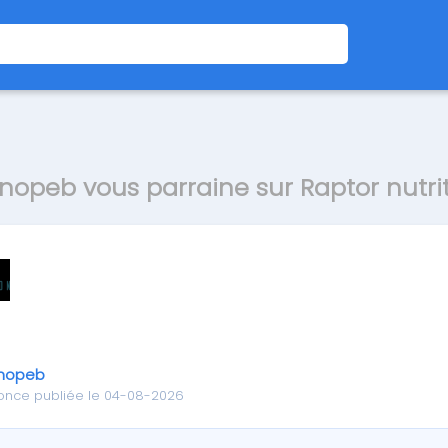
opeb vous parraine sur Raptor nutri
nopeb
once publiée le 04-08-2026