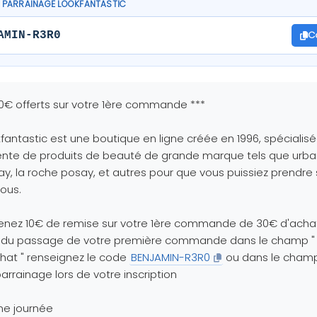
PARRAINAGE LOOKFANTASTIC
C
AMIN-R3R0
10€ offerts sur votre 1ère commande ***
fantastic est une boutique en ligne créée en 1996, spécialis
ente de produits de beauté de grande marque tels que urb
y, la roche posay, et autres pour que vous puissiez prendre 
ous.
enez 10€ de remise sur votre 1ère commande de 30€ d'acha
s du passage de votre première commande dans le champ "
hat " renseignez le code
BENJAMIN-R3R0
ou dans le cham
arrainage lors de votre inscription
ne journée