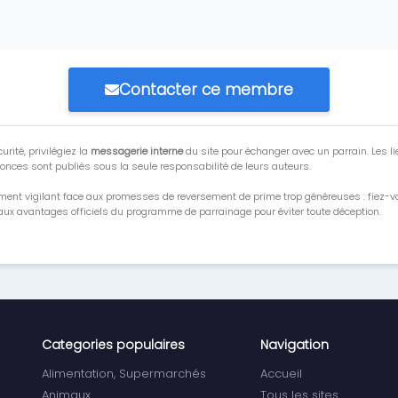
Contacter ce membre
urité, privilégiez la
messagerie interne
du site pour échanger avec un parrain. Les li
onces sont publiés sous la seule responsabilité de leurs auteurs.
ment vigilant face aux promesses de reversement de prime trop généreuses : fiez-
ux avantages officiels du programme de parrainage pour éviter toute déception.
Categories populaires
Navigation
Alimentation, Supermarchés
Accueil
Animaux
Tous les sites