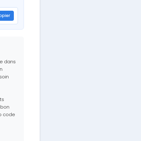
opier
ée dans
an
soin
ts
 bon
p code