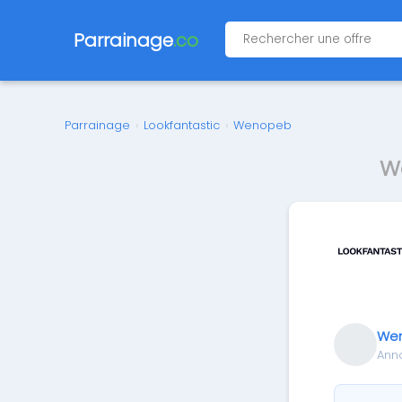
Parrainage
.co
Parrainage
›
Lookfantastic
›
Wenopeb
W
We
Ann