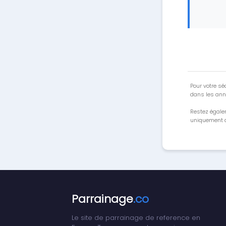
Pour votre séc
dans les ann
Restez égale
uniquement a
Parrainage
.co
Le site de parrainage de reference en