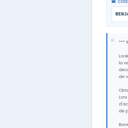
CODE 
BENJ
*** 
Look
la v
deca
de v
Obt
Lor
d'ac
de p
Bon