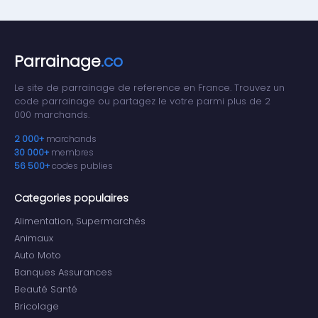
Parrainage
.co
Le site de parrainage de reference en France. Trouvez un
code parrainage ou partagez le votre parmi plus de 2
000 marchands.
2 000+
marchands
30 000+
membres
56 500+
codes publies
Categories populaires
Alimentation, Supermarchés
Animaux
Auto Moto
Banques Assurances
Beauté Santé
Bricolage