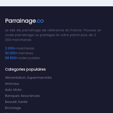
Parrainage
.co
Le site de parrainage de reference en France. Trouvez un
code parrainage ou partagez le votre parmi plus de 2
000 marchands.
2 000+
marchands
30 000+
membres
56 500+
codes publies
Categories populaires
Alimentation, Supermarchés
Animaux
Auto Moto
Banques Assurances
Beauté Santé
Bricolage