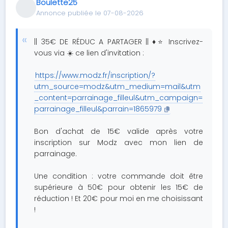
Boulette25
Annonce publiée le 07-08-2026
|| 35€ DE RÉDUC A PARTAGER || ♦⭐ Inscrivez-
vous via ☀️ ce lien d'invitation :
https://www.modz.fr/inscription/?
utm_source=modz&utm_medium=mail&utm
_content=parrainage_filleul&utm_campaign=
parrainage_filleul&parrain=1865979
Bon d'achat de 15€ valide après votre
inscription sur Modz avec mon lien de
parrainage.
Une condition : votre commande doit être
supérieure à 50€ pour obtenir les 15€ de
réduction ! Et 20€ pour moi en me choisissant
!