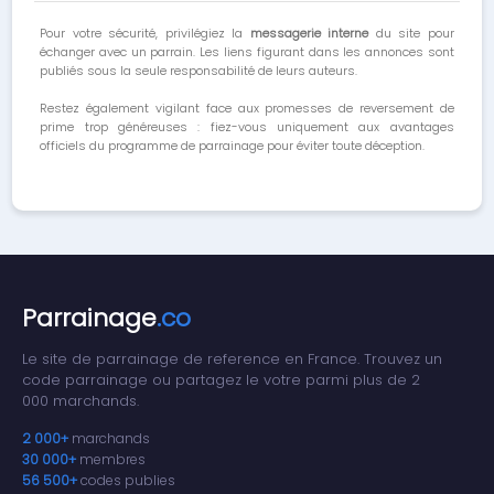
Pour votre sécurité, privilégiez la
messagerie interne
du site pour
échanger avec un parrain. Les liens figurant dans les annonces sont
publiés sous la seule responsabilité de leurs auteurs.
Restez également vigilant face aux promesses de reversement de
prime trop généreuses : fiez-vous uniquement aux avantages
officiels du programme de parrainage pour éviter toute déception.
Parrainage
.co
Le site de parrainage de reference en France. Trouvez un
code parrainage ou partagez le votre parmi plus de 2
000 marchands.
2 000+
marchands
30 000+
membres
56 500+
codes publies