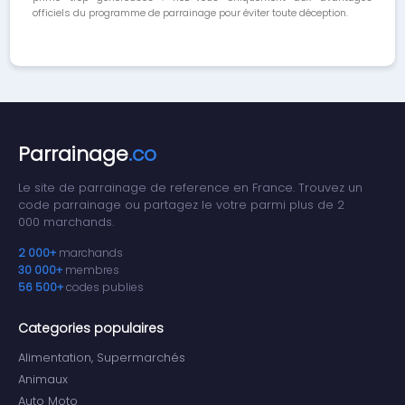
officiels du programme de parrainage pour éviter toute déception.
Parrainage
.co
Le site de parrainage de reference en France. Trouvez un
code parrainage ou partagez le votre parmi plus de 2
000 marchands.
2 000+
marchands
30 000+
membres
56 500+
codes publies
Categories populaires
Alimentation, Supermarchés
Animaux
Auto Moto