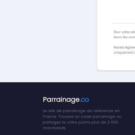
Pour votre séc
dans les ann
Restez égale
uniquement a
Parrainage
.co
Le site de parrainage de reference en
France. Trouvez un code parrainage ou
partagez le votre parmi plus de 2 000
marchands.