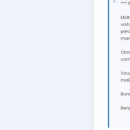
*** 
MidM
voit
pièc
marq
Obt
com
Vou
mail
Bon
Ben