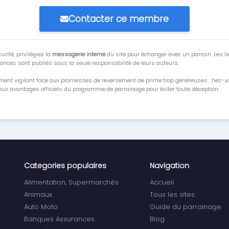
Contacter ce membre
urité, privilégiez la
messagerie interne
du site pour échanger avec un parrain. Les li
onces sont publiés sous la seule responsabilité de leurs auteurs.
ment vigilant face aux promesses de reversement de prime trop généreuses : fiez-
ux avantages officiels du programme de parrainage pour éviter toute déception.
Categories populaires
Navigation
Alimentation, Supermarchés
Accueil
Animaux
Tous les sites
Auto Moto
Guide du parrainage
Banques Assurances
Blog