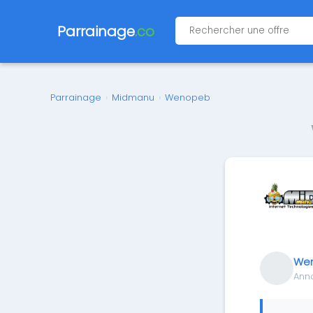
Parrainage
.co
Parrainage
›
Midmanu
›
Wenopeb
We
Ann