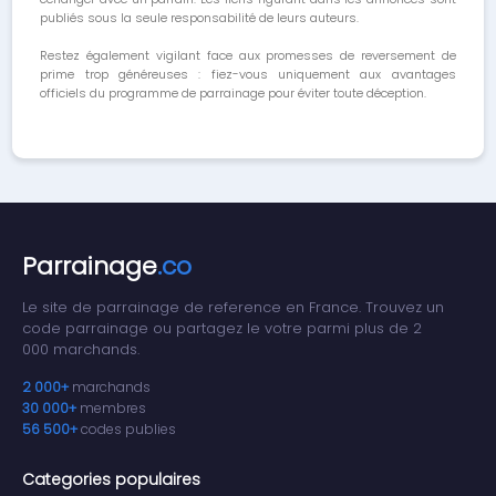
publiés sous la seule responsabilité de leurs auteurs.
Restez également vigilant face aux promesses de reversement de
prime trop généreuses : fiez-vous uniquement aux avantages
officiels du programme de parrainage pour éviter toute déception.
Parrainage
.co
Le site de parrainage de reference en France. Trouvez un
code parrainage ou partagez le votre parmi plus de 2
000 marchands.
2 000+
marchands
30 000+
membres
56 500+
codes publies
Categories populaires