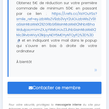
Obtenez 5€ de réduction sur votre première
commande de minimum 50€ en passant
par ce lien :
https://i.refs.cc/XsYOuYSs?
smile_ref=eyJzbWlsZV9zb3VyY2UiOiJzbWlsZV91
aSIsInNtaWxlX21lZGl1bSI6IiIsInNtaWxlX2NhbXBha
WduIjoicmVmZXJyYWxfcHJvZ3JhbSIsInNtaWxlX2
N1c3RvbWVyX2lkIjoyNDY5MDYyNTQyfQ%3D%3D
et en indiquant votre mail dans le popup
qui s'ouvre en bas à droite de votre
ordinateur
À bientôt
Contacter ce membre
Pour votre sécurité, privilégiez la
messagerie interne
du site pour
échanger avec un parrain. Les liens figurant dans les annonces sont