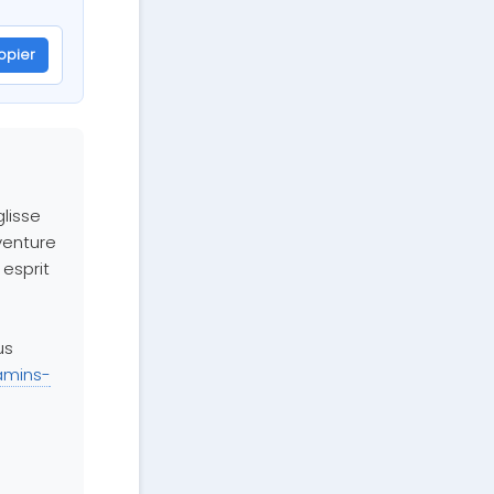
opier
glisse
venture
 esprit
us
jamins-