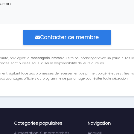
jamin
Contacter ce membre
urité, privilégiez la
messagerie interne
du site pour échanger avec un parrain. Les li
onces sont publiés sous la seule responsabilité de leurs auteurs.
ment vigilant face aux promesses de reversement de prime trop généreuses : fiez-
ux avantages officiels du programme de parrainage pour éviter toute déception.
Categories populaires
Navigation
Alimentation, Supermarchés
Accueil