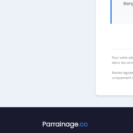
Ben
Pour votre séc
dans les ann
Restez égale
uniquement a
Parrainage
.co