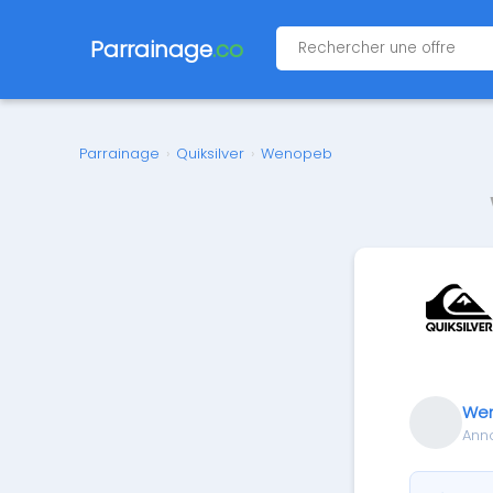
Parrainage
.co
Parrainage
›
Quiksilver
›
Wenopeb
We
Ann