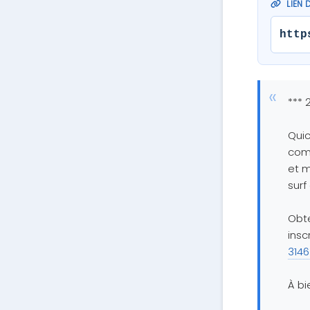
LIEN 
http
*** 
Quic
comm
et m
sur
Obt
insc
3146
À bi