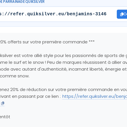
DE PARRAINAGE QUIKSILVER
C
s://refer.quiksilver.eu/benjamins-3146
20% offerts sur votre première commande ***
ksilver est votre allié style pour les passionnés de sports de 
e le surf et le snow ! Peu de marques réussissent à allier a
ode avec autant d'authenticité, incarnant liberté, énergie et
f comme snow.
enez 20% de réduction sur votre première commande en vo
rivant en passant par ce lien :
https://refer.quiksilver.eu/ben
entôt