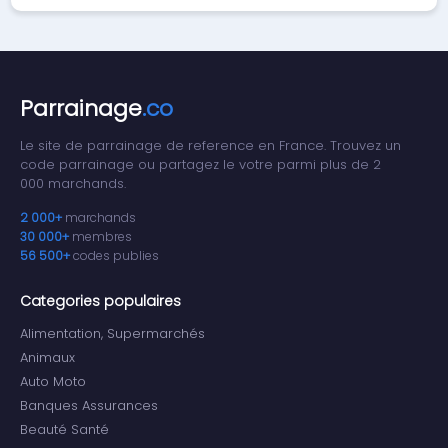
Parrainage
.co
Le site de parrainage de reference en France. Trouvez un
code parrainage ou partagez le votre parmi plus de 2
000 marchands.
2 000+
marchands
30 000+
membres
56 500+
codes publies
Categories populaires
Alimentation, Supermarchés
Animaux
Auto Moto
Banques Assurances
Beauté Santé