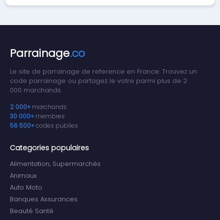
Parrainage
.co
Le site de parrainage de reference en France. Trouvez un
code parrainage ou partagez le votre parmi plus de 2
000 marchands.
2 000+
marchands
30 000+
membres
56 500+
codes publies
Categories populaires
Alimentation, Supermarchés
Animaux
Auto Moto
Banques Assurances
Beauté Santé