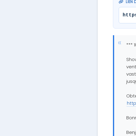
LIEN 
http
*** 
Show
vent
vast
jusq
Obte
htt
Bon
Ben