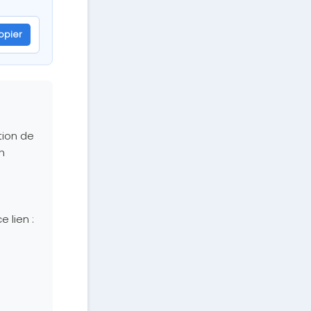
opier
tion de
n
 lien :