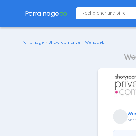
Parrainage
.co
Parrainage
›
Showroomprive
›
Wenopeb
We
We
Ann