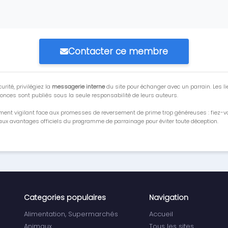
Contacter ce membre
urité, privilégiez la
messagerie interne
du site pour échanger avec un parrain. Les li
onces sont publiés sous la seule responsabilité de leurs auteurs.
ment vigilant face aux promesses de reversement de prime trop généreuses : fiez-
ux avantages officiels du programme de parrainage pour éviter toute déception.
Categories populaires
Navigation
Alimentation, Supermarchés
Accueil
Animaux
Tous les sites