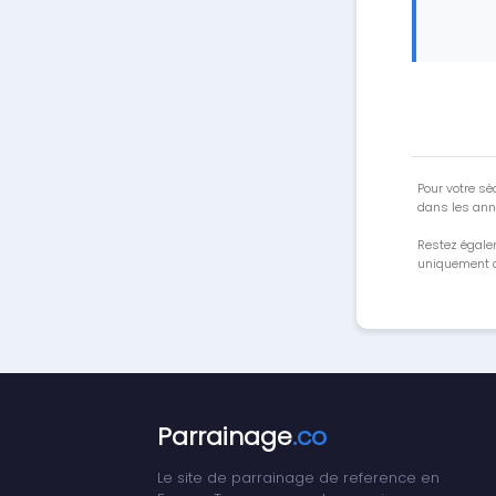
Pour votre séc
dans les ann
Restez égale
uniquement a
Parrainage
.co
Le site de parrainage de reference en