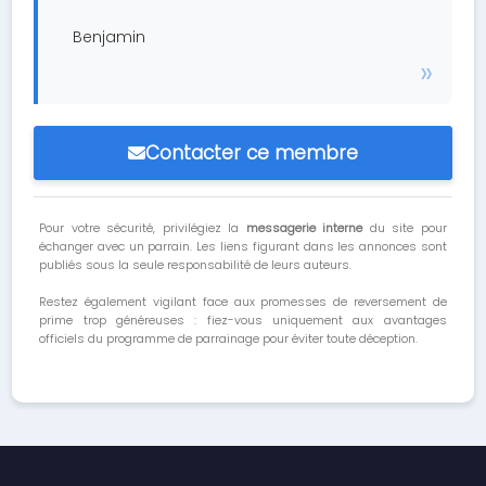
Benjamin
Contacter ce membre
Pour votre sécurité, privilégiez la
messagerie interne
du site pour
échanger avec un parrain. Les liens figurant dans les annonces sont
publiés sous la seule responsabilité de leurs auteurs.
Restez également vigilant face aux promesses de reversement de
prime trop généreuses : fiez-vous uniquement aux avantages
officiels du programme de parrainage pour éviter toute déception.