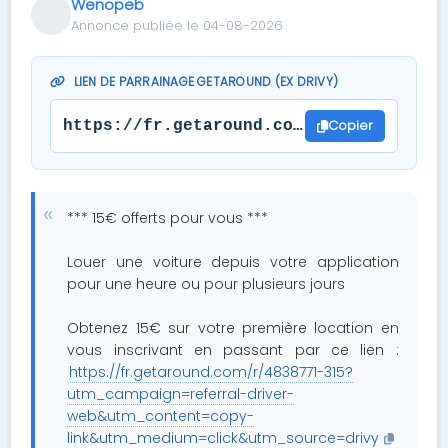
Wenopeb
Annonce publiée le 04-08-2026
LIEN DE PARRAINAGE GETAROUND (EX DRIVY)
Copier
https://fr.getaround.com/r/4838771-315
*** 15€ offerts pour vous ***
Louer une voiture depuis votre application
pour une heure ou pour plusieurs jours
Obtenez 15€ sur votre première location en
vous inscrivant en passant par ce lien :
https://fr.getaround.com/r/4838771-315?
utm_campaign=referral-driver-
web&utm_content=copy-
link&utm_medium=click&utm_source=drivy