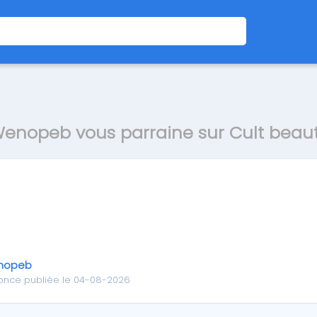
enopeb vous parraine sur Cult beau
nopeb
once publiée le 04-08-2026