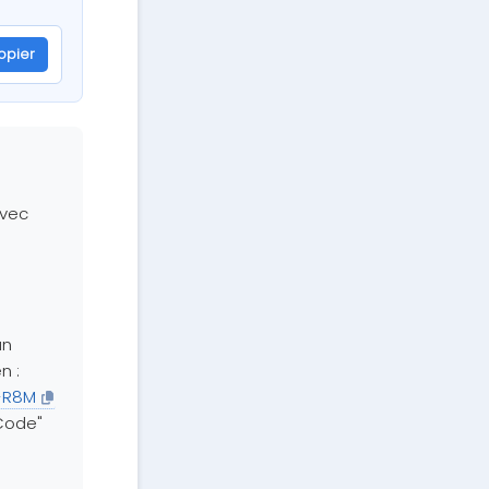
opier
de=BENJAMIN-R8M
avec
un
n :
N-R8M
 Code"