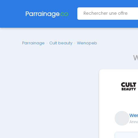
Parrainage
.co
Parrainage
›
Cult beauty
›
Wenopeb
W
We
Ann