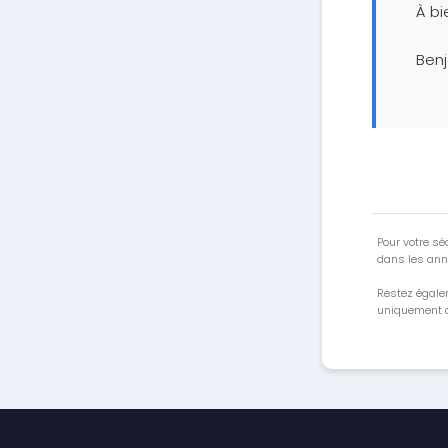
À bi
Ben
Pour votre séc
dans les ann
Restez égale
uniquement a