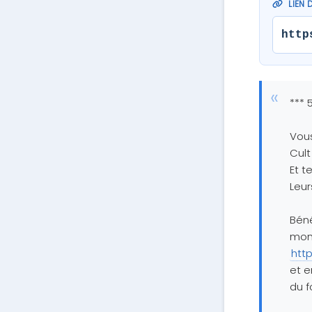
LIEN 
http
*** 
Vous
Cult
Et t
Leur
Béné
mont
htt
et e
du f