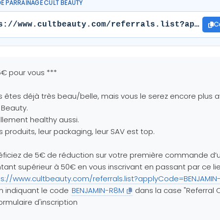
DE PARRAINAGE CULT BEAUTY
C
s://www.cultbeauty.com/referrals.list?applyCo
5€ pour vous ***
 êtes déjà très beau/belle, mais vous le serez encore plus 
 Beauty.
ellement healthy aussi.
s produits, leur packaging, leur SAV est top.
ficiez de 5€ de réduction sur votre première commande d’
ant supérieur à 50€ en vous inscrivant en passant par ce lie
ps://www.cultbeauty.com/referrals.list?applyCode=BENJAMI
n indiquant le code
BENJAMIN-R8M
dans la case "Referral
ormulaire d'inscription