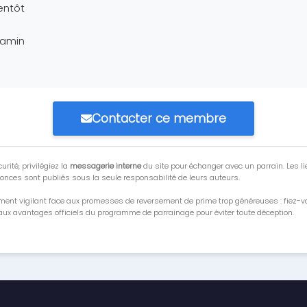
entôt
jamin
Contacter ce membre
urité, privilégiez la
messagerie interne
du site pour échanger avec un parrain. Les li
onces sont publiés sous la seule responsabilité de leurs auteurs.
ment vigilant face aux promesses de reversement de prime trop généreuses : fiez-
ux avantages officiels du programme de parrainage pour éviter toute déception.