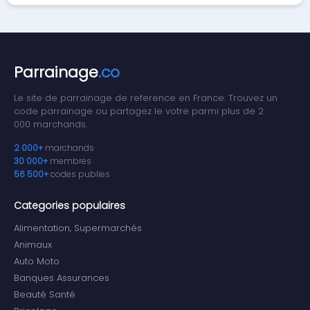
Parrainage
.co
Le site de parrainage de reference en France. Trouvez un
code parrainage ou partagez le votre parmi plus de 2
000 marchands.
2 000+
marchands
30 000+
membres
56 500+
codes publies
Categories populaires
Alimentation, Supermarchés
Animaux
Auto Moto
Banques Assurances
Beauté Santé