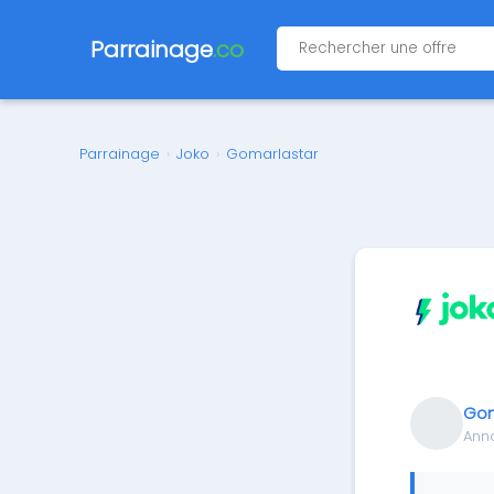
Parrainage
.co
Parrainage
›
Joko
›
Gomarlastar
Gom
Ann