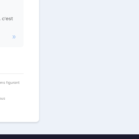
 c’est
ens figurant
vous