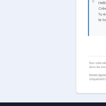
Hell
Cré
Tu e
le top
Pour votre séc
dans les ann
Restez égale
uniquement a