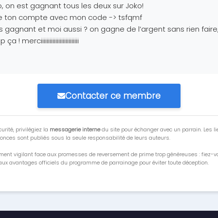
o, on est gagnant tous les deux sur Joko!
e ton compte avec mon code -> tsfqmf
s gagnant et moi aussi ? on gagne de l’argent sans rien faire,
 ça ! merciiiiiiiiiiiiiiiiiiiiiiiiii
Contacter ce membre
urité, privilégiez la
messagerie interne
du site pour échanger avec un parrain. Les li
onces sont publiés sous la seule responsabilité de leurs auteurs.
ment vigilant face aux promesses de reversement de prime trop généreuses : fiez-
ux avantages officiels du programme de parrainage pour éviter toute déception.