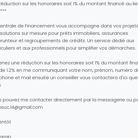
Réduction sur les honoraires soit 1% du montant financé au li
 ***
Centrale de Financement vous accompagne dans vos projet
solutions sur mesure pour prêts immobiliers, assurances
unteur et regroupements de crédits. Un service dédié aux
iculiers et aux professionnels pour simplifier vos démarches.
nez une réduction sur les honoraires soit 1% du montant fin
u de 1.2% en me communiquant votre nom, prénom, numéro d
phone et mail ensuite un conseiller vous contactera d'ici qu
s
 pouvez me contacter directement par la messagerie ou pa
nsuc.14@gmail.com
entôt
jamin