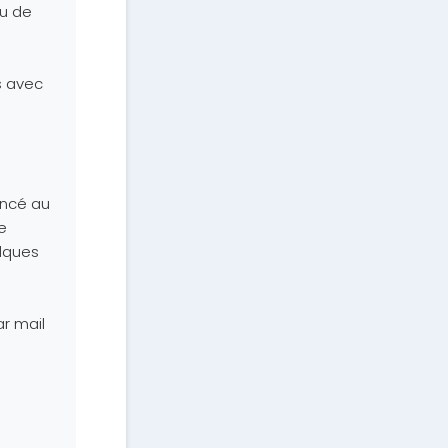
eu de
s avec
ancé au
e
elques
r mail