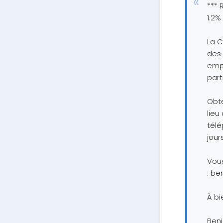
*** 
1.2%
La 
des 
empr
part
Obte
lie
télé
jour
Vous
:
be
À bi
Ben