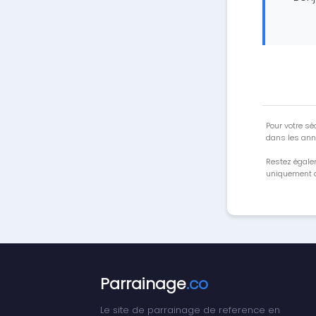
Pour votre séc
dans les ann
Restez égale
uniquement a
Parrainage
.co
Le site de parrainage de reference en