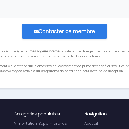
Contacter ce membre
urité, privilégiez la
messagerie interne
du site pour échanger avec un parrain. Les li
onces sont publiés sous la seule responsabilité de leurs auteurs.
ment vigilant face aux promesses de reversement de prime trop généreuses : fiez-
ux avantages officiels du programme de parrainage pour éviter toute déception.
Categories populaires
Navigation
Alimentation, Supermarchés
Accueil