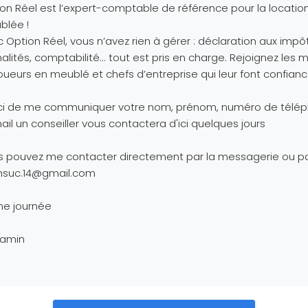
on Réel est l’expert-comptable de référence pour la locatio
blée !
 Option Réel, vous n’avez rien à gérer : déclaration aux impôt
alités, comptabilité... tout est pris en charge. Rejoignez les mi
oueurs en meublé et chefs d’entreprise qui leur font confianc
ci de me communiquer votre nom, prénom, numéro de télé
ail un conseiller vous contactera d'ici quelques jours
 pouvez me contacter directement par la messagerie ou pa
nsuc.14@gmail.com
ne journée
jamin