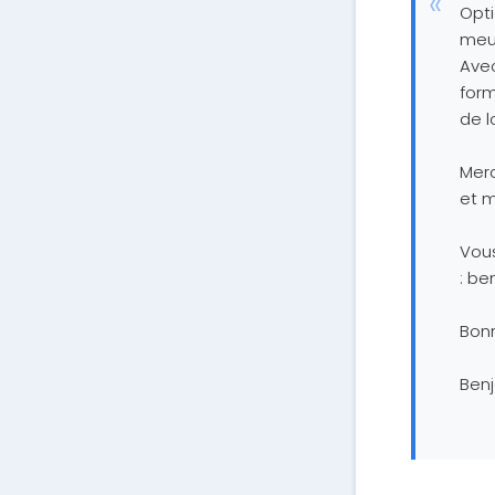
Opti
meu
Avec
form
de l
Mer
et m
Vous
:
be
Bon
Ben