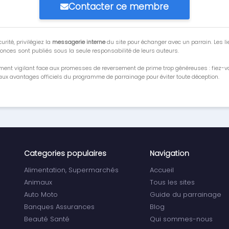
Contacter ce membre
urité, privilégiez la
messagerie interne
du site pour échanger avec un parrain. Les li
onces sont publiés sous la seule responsabilité de leurs auteurs.
ment vigilant face aux promesses de reversement de prime trop généreuses : fiez-
ux avantages officiels du programme de parrainage pour éviter toute déception.
Categories populaires
Navigation
Alimentation, Supermarchés
Accueil
Animaux
Tous les sites
Auto Moto
Guide du parrainage
Banques Assurances
Blog
Beauté Santé
Qui sommes-nous