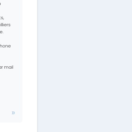
n
s,
lliers
e.
phone
r mail