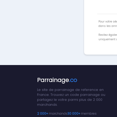
Pour votre séc
dans les ann
Restez égale
uniquement a
Parrainage
.co
Le site de parrainage de reference en
France. Trouvez un code parrainage ou
partagez le votre parmi plus de 2 000
marchands.
2 000+
marchands
30 000+
membres