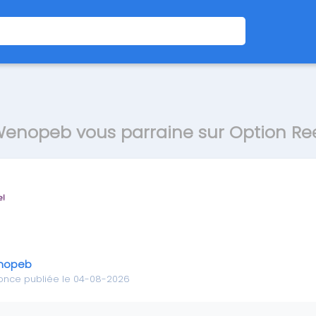
enopeb vous parraine sur Option Re
nopeb
once publiée le 04-08-2026