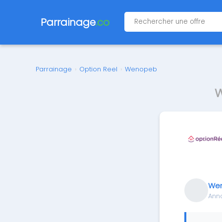
Parrainage
.co
Parrainage
›
Option Reel
›
Wenopeb
W
We
Ann