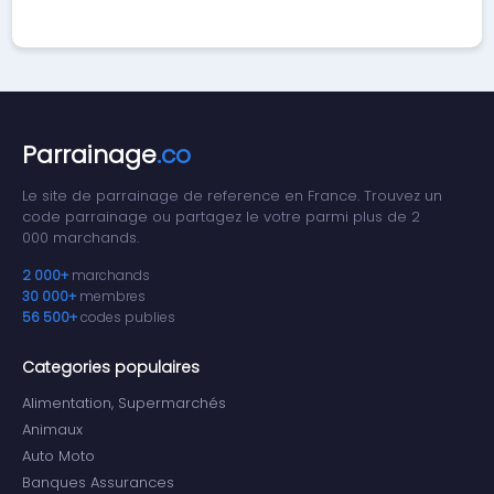
Parrainage
.co
Le site de parrainage de reference en France. Trouvez un
code parrainage ou partagez le votre parmi plus de 2
000 marchands.
2 000+
marchands
30 000+
membres
56 500+
codes publies
Categories populaires
Alimentation, Supermarchés
Animaux
Auto Moto
Banques Assurances