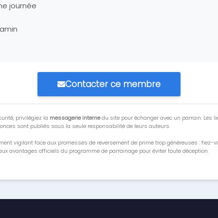
ne journée
jamin
Contacter ce membre
urité, privilégiez la
messagerie interne
du site pour échanger avec un parrain. Les li
onces sont publiés sous la seule responsabilité de leurs auteurs.
ment vigilant face aux promesses de reversement de prime trop généreuses : fiez-
ux avantages officiels du programme de parrainage pour éviter toute déception.