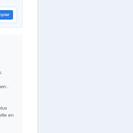
opier
.
en :
plus
elle en