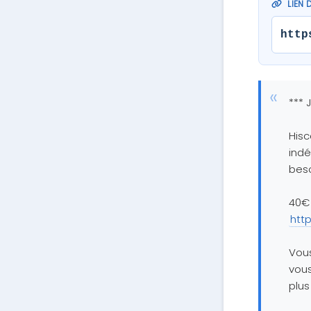
LIEN 
http
*** 
Hisc
indé
beso
40€ 
htt
Vous
vous
plus