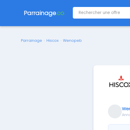
Parrainage
.co
Parrainage
›
Hiscox
›
Wenopeb
We
Ann