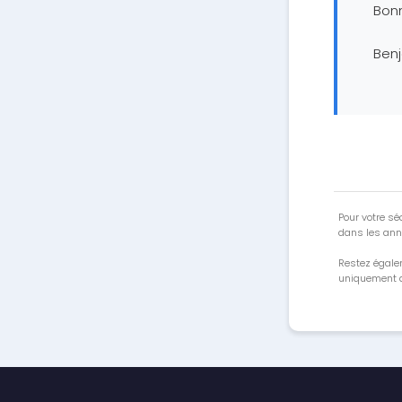
Bon
Ben
Pour votre séc
dans les ann
Restez égale
uniquement a