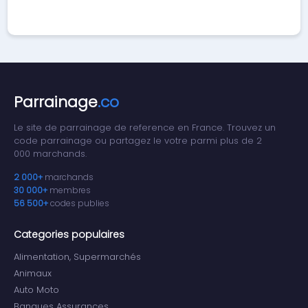
Parrainage
.co
Le site de parrainage de reference en France. Trouvez un
code parrainage ou partagez le votre parmi plus de 2
000 marchands.
2 000+
marchands
30 000+
membres
56 500+
codes publies
Categories populaires
Alimentation, Supermarchés
Animaux
Auto Moto
Banques Assurances