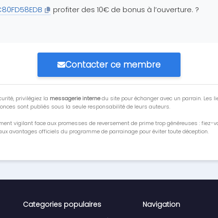
C80FD58EDB
profiter des 10€ de bonus à l’ouverture. ?
Contacter ce membre
urité, privilégiez la
messagerie interne
du site pour échanger avec un parrain. Les li
onces sont publiés sous la seule responsabilité de leurs auteurs.
ment vigilant face aux promesses de reversement de prime trop généreuses : fiez-
ux avantages officiels du programme de parrainage pour éviter toute déception.
Categories populaires
Navigation