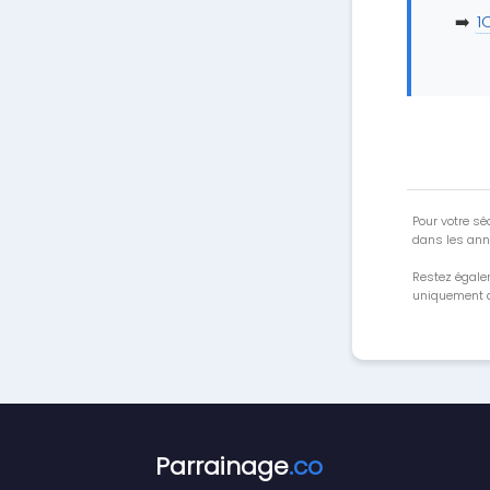
➡️
1
Pour votre séc
dans les ann
Restez égale
uniquement a
Parrainage
.co