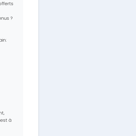
fferts
enus ?
ain:
nt,
 est à