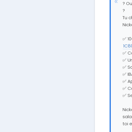
? Ou
?
Tu c
Nicke
✅ 10
1C8
✅ Co
✅ Un
✅ Sa
✅ IB
✅ Ap
✅ C
✅ Se
Nick
sala
toi 