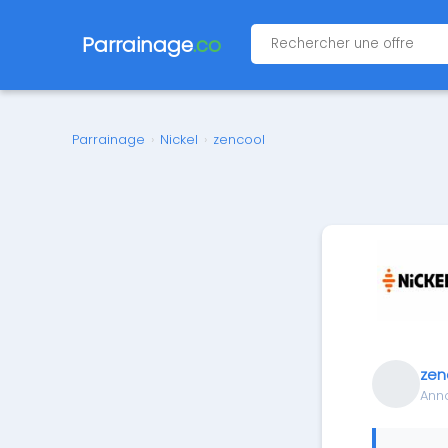
Parrainage
.co
Parrainage
›
Nickel
›
zencool
zen
Ann