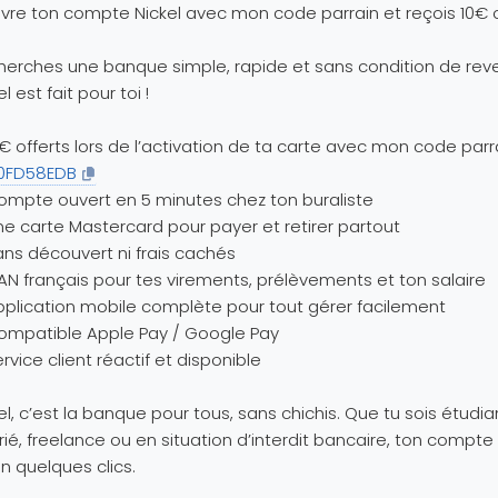
vre ton compte Nickel avec mon code parrain et reçois 10€ o
herches une banque simple, rapide et sans condition de rev
l est fait pour toi !
€ offerts lors de l’activation de ta carte avec mon code parr
0FD58EDB
mpte ouvert en 5 minutes chez ton buraliste
e carte Mastercard pour payer et retirer partout
ns découvert ni frais cachés
AN français pour tes virements, prélèvements et ton salaire
plication mobile complète pour tout gérer facilement
ompatible Apple Pay / Google Pay
rvice client réactif et disponible
el, c’est la banque pour tous, sans chichis. Que tu sois étudia
rié, freelance ou en situation d’interdit bancaire, ton compte
en quelques clics.