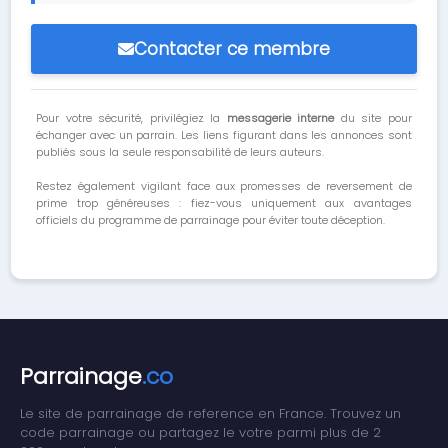
Contacter ce membre
Pour votre sécurité, privilégiez la
messagerie interne
du site pour
échanger avec un parrain. Les liens figurant dans les annonces sont
publiés sous la seule responsabilité de leurs auteurs.
Restez également vigilant face aux promesses de reversement de
prime trop généreuses : fiez-vous uniquement aux avantages
officiels du programme de parrainage pour éviter toute déception.
Parrainage
.co
Le site de parrainage de reference en France. Trouvez un
code parrainage ou partagez le votre parmi plus de 2