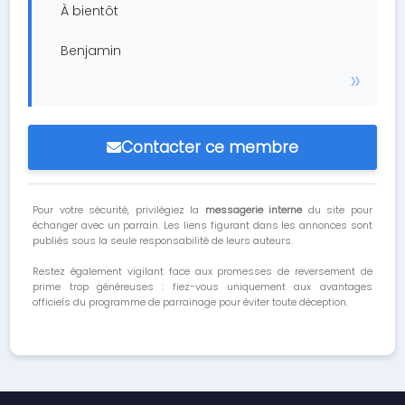
À bientôt
Benjamin
Contacter ce membre
Pour votre sécurité, privilégiez la
messagerie interne
du site pour
échanger avec un parrain. Les liens figurant dans les annonces sont
publiés sous la seule responsabilité de leurs auteurs.
Restez également vigilant face aux promesses de reversement de
prime trop généreuses : fiez-vous uniquement aux avantages
officiels du programme de parrainage pour éviter toute déception.