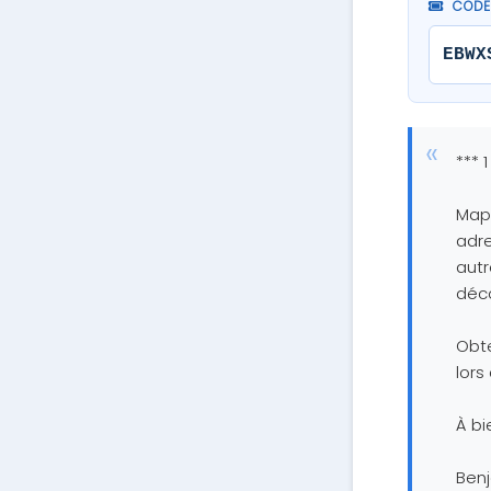
CODE
EBWX
*** 
Maps
adre
autr
déco
Obte
lors
À bi
Ben