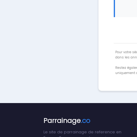
Pour votre séc
dans les ann
Restez égale
uniquement a
Parrainage
.co
Le site de parrainage de reference en