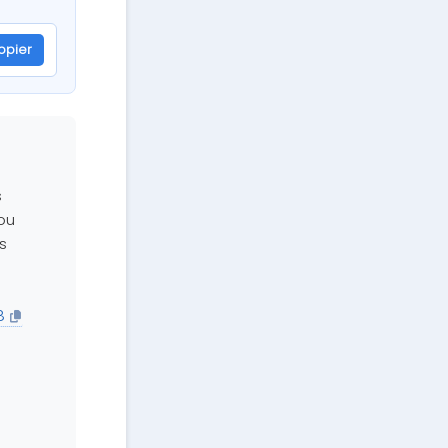
opier
s
 ou
s
8