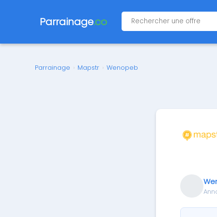
Parrainage
.co
Parrainage
›
Mapstr
›
Wenopeb
We
Ann