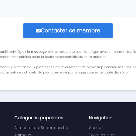
Contacter ce membre
urité, privilégiez la
messagerie interne
du site pour échanger avec un parrain. Les li
onces sont publiés sous la seule responsabilité de leurs auteurs.
ment vigilant face aux promesses de reversement de prime trop généreuses : fiez-
ux avantages officiels du programme de parrainage pour éviter toute déception.
Categories populaires
Navigation
Alimentation, Supermarchés
Accueil
Animaux
Tous les sites