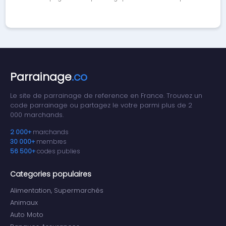
Parrainage
.co
Le site de parrainage de reference en France. Trouvez un
code parrainage ou partagez le votre parmi plus de 2
000 marchands.
2 000+
marchands
30 000+
membres
56 500+
codes publies
Categories populaires
Alimentation, Supermarchés
Animaux
Auto Moto