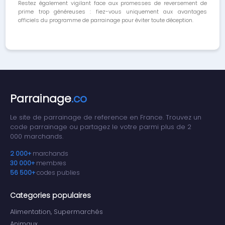
Restez également vigilant face aux promesses de reversement de
prime trop généreuses : fiez-vous uniquement aux avantages
officiels du programme de parrainage pour éviter toute déception.
Parrainage
.co
Le site de parrainage de reference en France. Trouvez un
code parrainage ou partagez le votre parmi plus de 2
000 marchands.
2 000+
marchands
30 000+
membres
56 500+
codes publies
Categories populaires
Alimentation, Supermarchés
Animaux