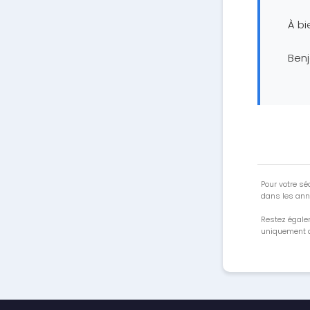
À bi
Ben
Pour votre séc
dans les ann
Restez égale
uniquement a