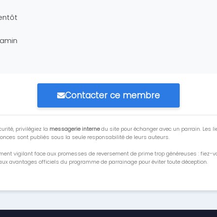
entôt
jamin
Contacter ce membre
urité, privilégiez la
messagerie interne
du site pour échanger avec un parrain. Les li
onces sont publiés sous la seule responsabilité de leurs auteurs.
ment vigilant face aux promesses de reversement de prime trop généreuses : fiez-
ux avantages officiels du programme de parrainage pour éviter toute déception.