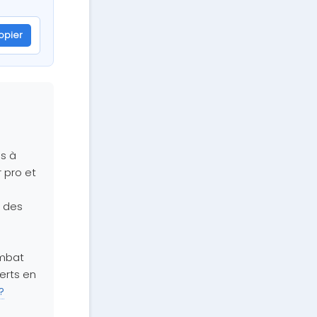
opier
s
es à
r pro et
 des
ombat
erts en
?