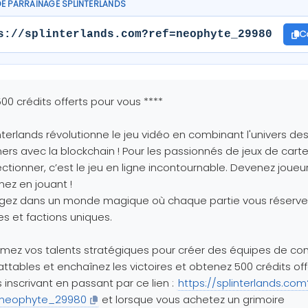
DE PARRAINAGE SPLINTERLANDS
C
s://splinterlands.com?ref=neophyte_29980
500 crédits offerts pour vous ****
nterlands révolutionne le jeu vidéo en combinant l'univers de
rs avec la blockchain ! Pour les passionnés de jeux de cart
ectionner, c’est le jeu en ligne incontournable. Devenez joueu
ez en jouant !
ngez dans un monde magique où chaque partie vous réserve
es et factions uniques.
imez vos talents stratégiques pour créer des équipes de c
ttables et enchaînez les victoires et obtenez 500 crédits off
 inscrivant en passant par ce lien :
https://splinterlands.com
=neophyte_29980
et lorsque vous achetez un grimoire