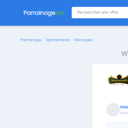
Parrainage
.co
Parrainage
›
Splinterlands
›
Wenopeb
W
We
Ann