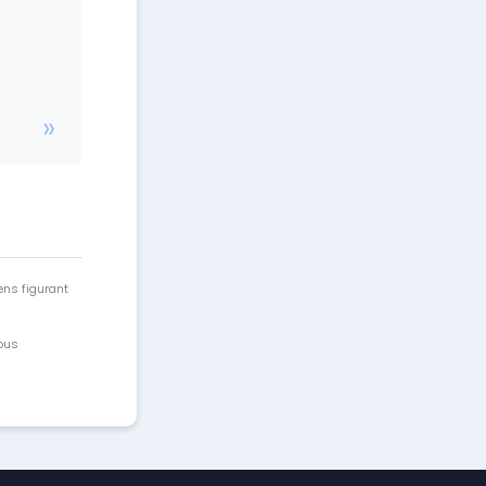
ens figurant
vous