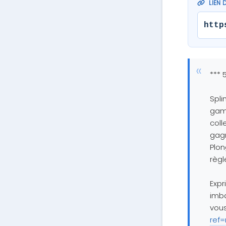
LIEN 
http
*** 
Spli
game
coll
gagn
Plo
règl
Expr
imba
vous
ref