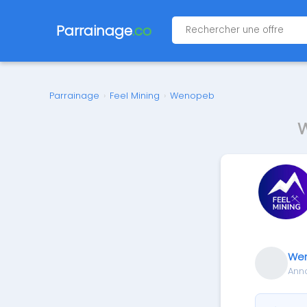
Parrainage
.co
Parrainage
›
Feel Mining
›
Wenopeb
W
We
Ann