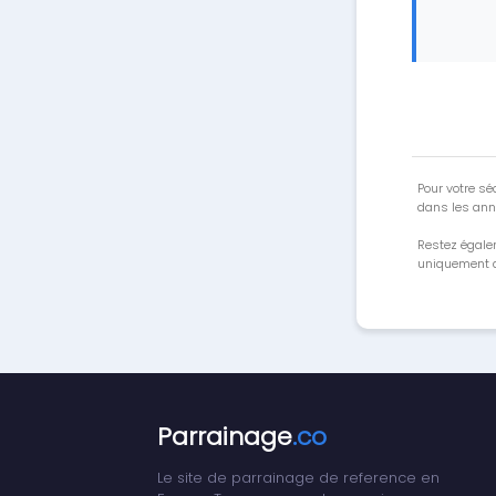
Pour votre séc
dans les ann
Restez égale
uniquement a
Parrainage
.co
Le site de parrainage de reference en