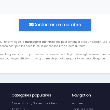
Contacter ce membre
urité, privilégiez la
messagerie interne
du site pour échanger avec un parrain. Les li
onces sont publiés sous la seule responsabilité de leurs auteurs.
ment vigilant face aux promesses de reversement de prime trop généreuses : fiez-
ux avantages officiels du programme de parrainage pour éviter toute déception.
Categories populaires
Navigation
Alimentation, Supermarchés
Accueil
Animaux
Tous les sites