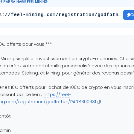
DE PARRAINAGE FEEL MINING
C
s://feel-mining.com/registration/godfather/PA
10€ offerts pour vous ***
 Mining simplifie l’investissement en crypto-monnaies. Choisi
 ou créez votre portefeuille personnalisé avec des option
ernodes, Staking, et Mining, pour générer des revenus passif
nez 10€ offerts pour l'achat de 100€ de crypto en vous inscr
assant par ce lien :
https://feel-
ing.com/registration/godfather/PAR8300631
entôt
jamin