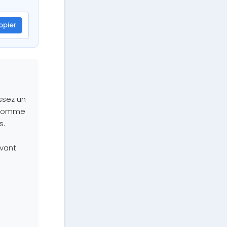
opier
R8300631
ssez un
s comme
s.
ivant