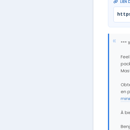
LIEN 
http
*** 
Feel
pack
Mast
Obte
en p
min
À bi
Ben