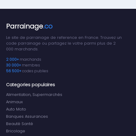
Parrainage
.co
Le site de parrainage de reference en France. Trouvez un
code parrainage ou partagez le votre parmi plus de 2
000 marchands.
2 000+
marchands
30 000+
membres
56 500+
codes publies
Categories populaires
Alimentation, Supermarchés
Animaux
Auto Moto
Banques Assurances
Beauté Santé
Bricolage