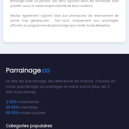
échanger avec un parrain. Les liens figurant dans les annonces sont
publiés sous la seule responsabilité de leurs auteurs.
Restez également vigilant face aux promesses de reversement de
prime trop généreuses : fiez-vous uniquement aux avantages
officiels du programme de parrainage pour éviter toute déception.
Parrainage
.co
Le site de parrainage de reference en France. Trouvez un
code parrainage ou partagez le votre parmi plus de 2
000 marchands.
2 000+
marchands
30 000+
membres
56 500+
codes publies
Categories populaires