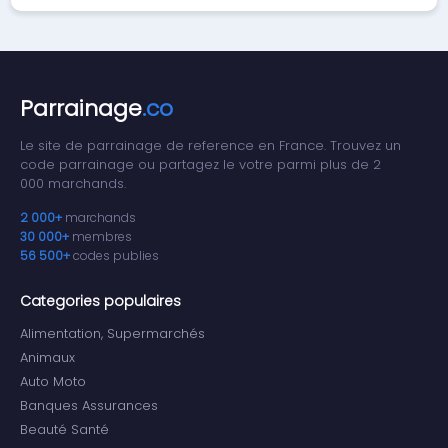
Parrainage
.co
Le site de parrainage de reference en France. Trouvez un
code parrainage ou partagez le votre parmi plus de 2
000 marchands.
2 000+
marchands
30 000+
membres
56 500+
codes publies
Categories populaires
Alimentation, Supermarchés
Animaux
Auto Moto
Banques Assurances
Beauté Santé