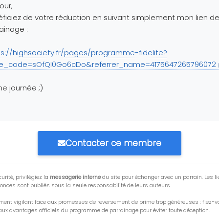
our,
ficiez de votre réduction en suivant simplement mon lien d
ainage :
ps://highsociety.fr/pages/programme-fidelite?
ite_code=sOfQI0Go6cDo&referrer_name=4175647265796072
e journée ;)
Contacter ce membre
urité, privilégiez la
messagerie interne
du site pour échanger avec un parrain. Les li
onces sont publiés sous la seule responsabilité de leurs auteurs.
ment vigilant face aux promesses de reversement de prime trop généreuses : fiez-
ux avantages officiels du programme de parrainage pour éviter toute déception.