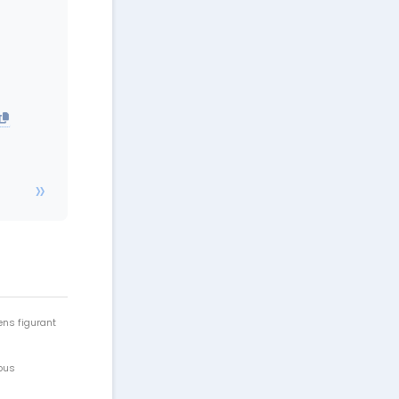
e
ens figurant
vous