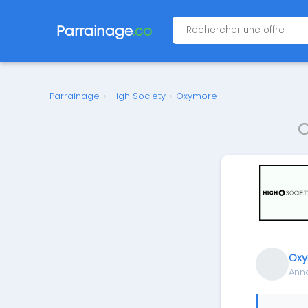
Parrainage
.co
Parrainage
›
High Society
›
Oxymore
O
Ox
Ann