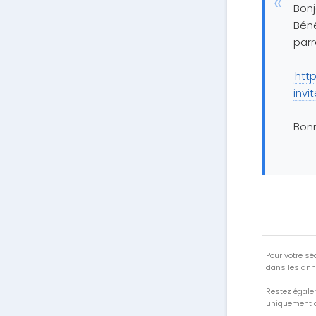
Bonj
Béné
parr
htt
inv
Bonn
Pour votre séc
dans les ann
Restez égale
uniquement a