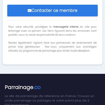
Contacter ce membre
Pour votre sécurité, privilégiez la
messagerie interne
du site pour
échanger avec un parrain. Les liens figurant dans les annonces sont
publiés sous la seule responsabilité de leurs auteurs.
Restez également vigilant face aux promesses de reversement de
prime trop généreuses : fiez-vous uniquement aux avantages
officiels du programme de parrainage pour éviter toute déception.
Parrainage
.co
Le site de parrainage de reference en France. Trouvez un
code parrainage ou partagez le votre parmi plus de 2
000 marchands.