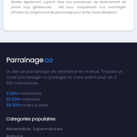
Restez également vigilant face aux promesses de reversement de
prime trop généreuses : fiez-vous uniquement aux avantages
officiels du programme de parrainage pour éviter toute déception.
Parrainage
.co
Le site de parrainage de reference en France. Trouvez un
code parrainage ou partagez le votre parmi plus de 2
000 marchands.
2 000+
marchands
30 000+
membres
56 500+
codes publies
Categories populaires
Alimentation, Supermarchés
Animaux