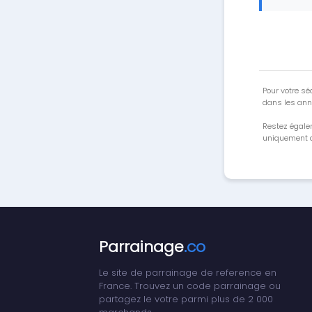
Pour votre séc
dans les ann
Restez égale
uniquement a
Parrainage
.co
Le site de parrainage de reference en
France. Trouvez un code parrainage ou
partagez le votre parmi plus de 2 000