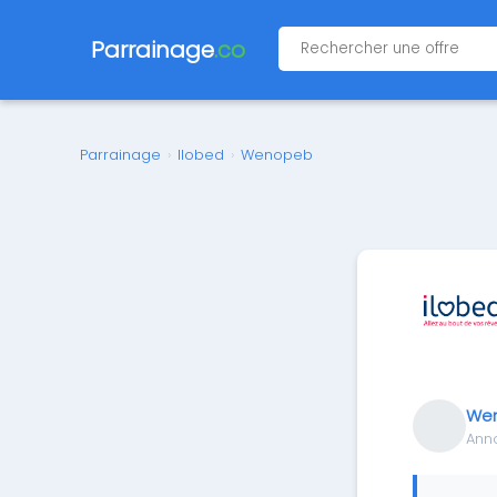
Parrainage
.co
Parrainage
›
Ilobed
›
Wenopeb
We
Ann