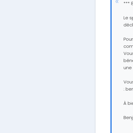
*** 
Le s
décl
Pour
comm
Vous
béné
une 
Vous
:
be
À bi
Ben