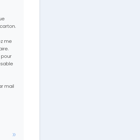
que
 carton.
ez me
ire.
 pour
isable
r mail