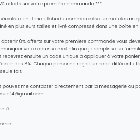
8% offerts sur votre première commande ***
pécialiste en literie « Ilobed » commercialise un matelas uni
iné en plusieurs tailles et livré compressé dans une boîte en
 obtenir 8% offerts sur votre première commande vous dev
uniquer votre adresse mail afin que je remplisse un formula
 recevrez ensuite un code unique à appliquer à votre panier
ficier des 8%. Chaque personne reçoit un code différent util
seule fois
 pouvez me contacter directement par la messagerie ou pa
nsuc.14@gmail.com
entôt
jamin