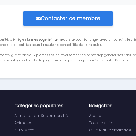
Contacter ce membre
urité, privilégiez la
messagerie interne
du site pour échanger avec un parrain. Les li
onces sont publiés sous la seule responsabilité de leurs auteurs.
ment vigilant face aux promesses de reversement de prime trop généreuses : fiez-
ux avantages officiels du programme de parrainage pour éviter toute déception.
Categories populaires
Navigation
Alimentation, Supermarchés
Accueil
Animaux
Tous les sites
Auto Moto
Guide du parrainage