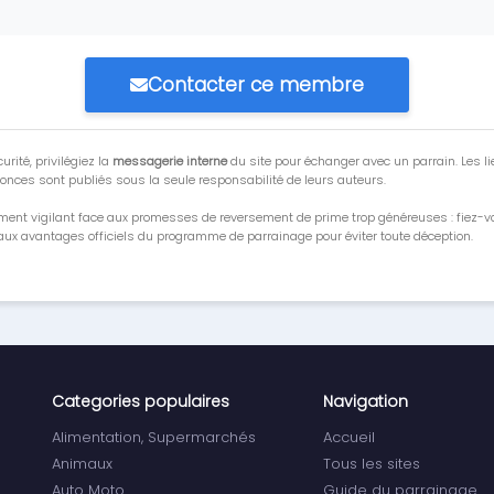
Contacter ce membre
urité, privilégiez la
messagerie interne
du site pour échanger avec un parrain. Les li
onces sont publiés sous la seule responsabilité de leurs auteurs.
ment vigilant face aux promesses de reversement de prime trop généreuses : fiez-
ux avantages officiels du programme de parrainage pour éviter toute déception.
Categories populaires
Navigation
Alimentation, Supermarchés
Accueil
Animaux
Tous les sites
Auto Moto
Guide du parrainage