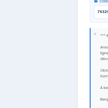
CODE 
7632
*** 
Answ
lign
déco
Obte
form
À bi
Ben