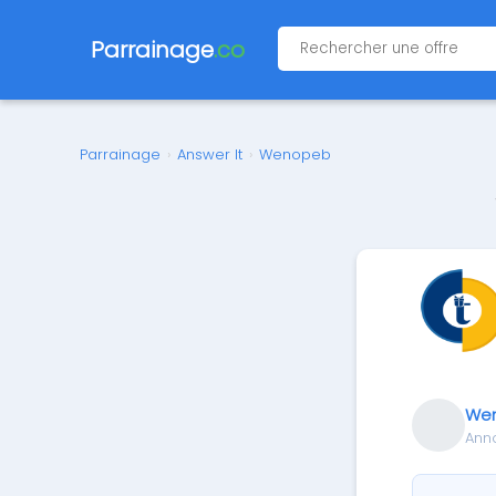
Parrainage
.co
Parrainage
›
Answer It
›
Wenopeb
We
Ann