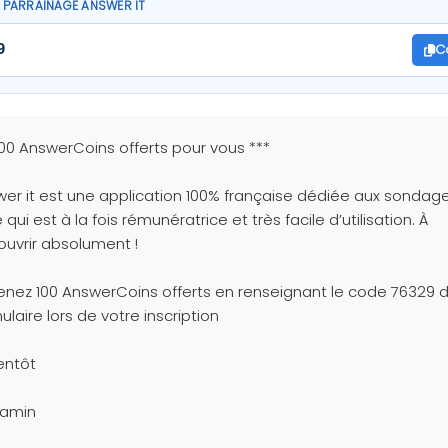
PARRAINAGE ANSWER IT
C
9
100 AnswerCoins offerts pour vous ***
er it est une application 100% française dédiée aux sondag
e qui est à la fois rémunératrice et très facile d’utilisation. À
uvrir absolument !
nez 100 AnswerCoins offerts en renseignant le code 76329 d
ulaire lors de votre inscription
entôt
jamin