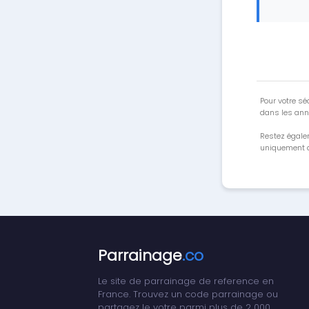
Pour votre séc
dans les ann
Restez égale
uniquement a
Parrainage
.co
Le site de parrainage de reference en
France. Trouvez un code parrainage ou
partagez le votre parmi plus de 2 000