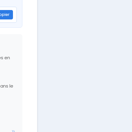
opier
es en
ans le