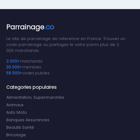
Parrainage
.co
Le site de parrainage de reference en France. Trouvez un
code parrainage ou partagez le votre parmi plus de 2
000 marchands.
2 000+
marchands
30 000+
membres
56 500+
codes publies
Categories populaires
Alimentation, Supermarchés
Animaux
Auto Moto
Banques Assurances
Beauté Santé
Bricolage