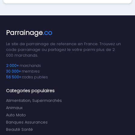
Parrainage
.co
Le site de parrainage de reference en France. Trouvez un
code parrainage ou partagez le votre parmi plus de 2
000 marchands.
2 000+
marchands
30 000+
membres
56 500+
codes publies
Categories populaires
Alimentation, Supermarchés
Animaux
Auto Moto
Banques Assurances
Beauté Santé