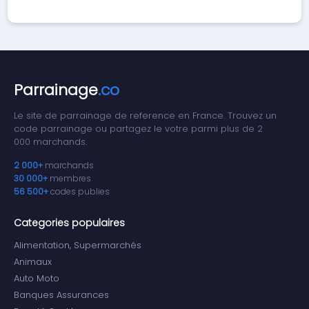
Parrainage
.co
Le site de parrainage de reference en France. Trouvez un
code parrainage ou partagez le votre parmi plus de 2
000 marchands.
2 000+
marchands
30 000+
membres
56 500+
codes publies
Categories populaires
Alimentation, Supermarchés
Animaux
Auto Moto
Banques Assurances