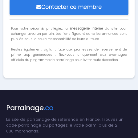
Contacter ce membre
Pour votre sécurité, privilégiez la
messagerie interne
du site pour
échanger avec un parrain. Les liens figurant dans les annonces sont
publiés sous la seule responsabilité de leurs auteurs.
Restez également vigilant face aux promesses de reversement de
prime trop généreuses : fiez-vous uniquement aux avantages
officiels du programme de parrainage pour éviter toute déception.
Parrainage
.co
Le site de parrainage de reference en France. Trouvez un
code parrainage ou partagez le votre parmi plus de 2
000 marchands.