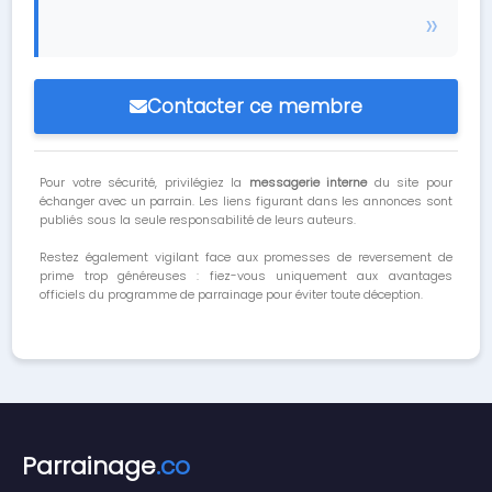
Contacter ce membre
Pour votre sécurité, privilégiez la
messagerie interne
du site pour
échanger avec un parrain. Les liens figurant dans les annonces sont
publiés sous la seule responsabilité de leurs auteurs.
Restez également vigilant face aux promesses de reversement de
prime trop généreuses : fiez-vous uniquement aux avantages
officiels du programme de parrainage pour éviter toute déception.
Parrainage
.co