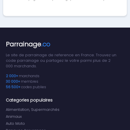
Parrainage
.co
Le site de parrainage de reference en France. Trouvez un
code parrainage ou partagez le votre parmi plus de 2
000 marchands.
2 000+
marchands
30 000+
membres
56 500+
codes publies
Categories populaires
Alimentation, Supermarchés
Animaux
Auto Moto