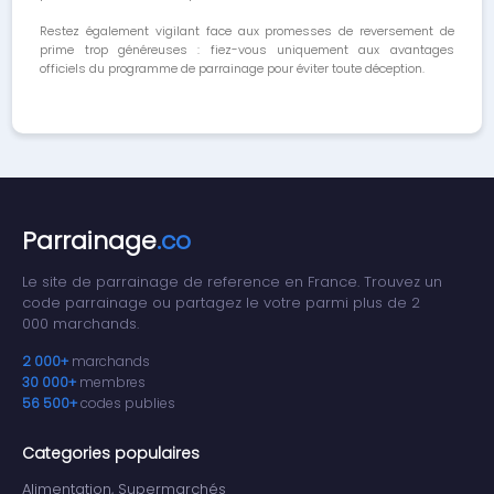
Restez également vigilant face aux promesses de reversement de
prime trop généreuses : fiez-vous uniquement aux avantages
officiels du programme de parrainage pour éviter toute déception.
Parrainage
.co
Le site de parrainage de reference en France. Trouvez un
code parrainage ou partagez le votre parmi plus de 2
000 marchands.
2 000+
marchands
30 000+
membres
56 500+
codes publies
Categories populaires
Alimentation, Supermarchés