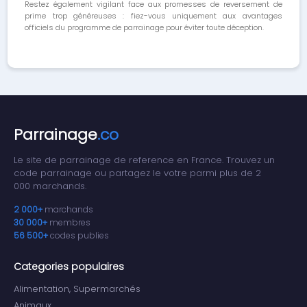
Restez également vigilant face aux promesses de reversement de
prime trop généreuses : fiez-vous uniquement aux avantages
officiels du programme de parrainage pour éviter toute déception.
Parrainage
.co
Le site de parrainage de reference en France. Trouvez un
code parrainage ou partagez le votre parmi plus de 2
000 marchands.
2 000+
marchands
30 000+
membres
56 500+
codes publies
Categories populaires
Alimentation, Supermarchés
Animaux