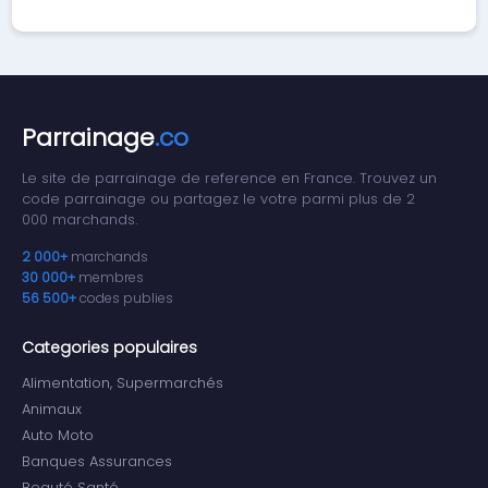
Parrainage
.co
Le site de parrainage de reference en France. Trouvez un
code parrainage ou partagez le votre parmi plus de 2
000 marchands.
2 000+
marchands
30 000+
membres
56 500+
codes publies
Categories populaires
Alimentation, Supermarchés
Animaux
Auto Moto
Banques Assurances
Beauté Santé