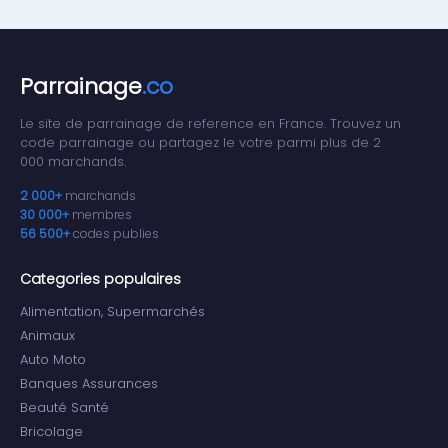
Parrainage
.co
Le site de parrainage de reference en France. Trouvez un
code parrainage ou partagez le votre parmi plus de 2
000 marchands.
2 000+
marchands
30 000+
membres
56 500+
codes publies
Categories populaires
Alimentation, Supermarchés
Animaux
Auto Moto
Banques Assurances
Beauté Santé
Bricolage